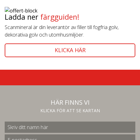
Ladda ner
färgguiden!
Scanmineral är din leverantör av filler till fogfria golv,
dekorativa golv och utomhusmiljöer.
KLICKA HÄR
HÄR FINNS VI
KLICKA FÖR ATT SE KARTAN