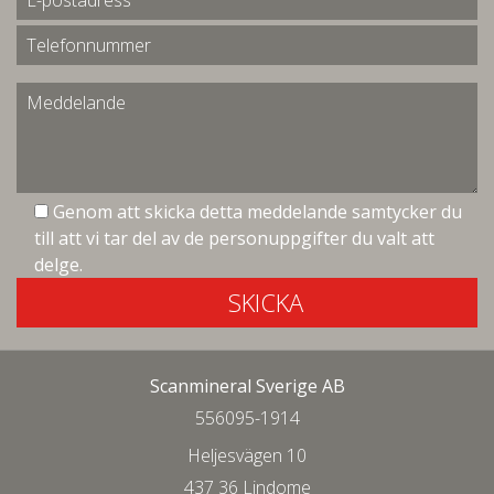
Genom att skicka detta meddelande samtycker du
till att vi tar del av de personuppgifter du valt att
delge.
SKICKA
Scanmineral Sverige AB
556095-1914
Heljesvägen 10
437 36 Lindome