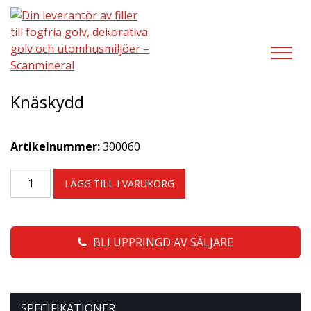
LÄGGUTRUSTNING
,
ÖVRIGA PRODUKTER
/
KNÄSKYDD
Knäskydd
Artikelnummer:
300060
LÄGG TILL I VARUKORG
BLI UPPRINGD AV SÄLJARE
SPECIFIKATIONER