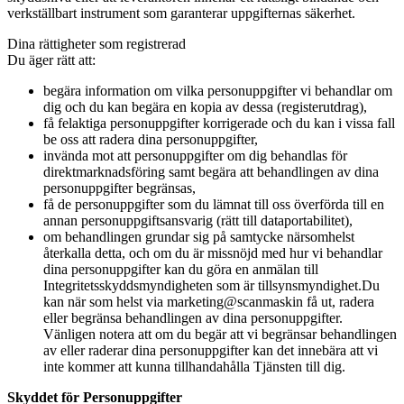
verkställbart instrument som garanterar uppgifternas säkerhet.
Dina rättigheter som registrerad
Du äger rätt att:
begära information om vilka personuppgifter vi behandlar om
dig och du kan begära en kopia av dessa (registerutdrag),
få felaktiga personuppgifter korrigerade och du kan i vissa fall
be oss att radera dina personuppgifter,
invända mot att personuppgifter om dig behandlas för
direktmarknadsföring samt begära att behandlingen av dina
personuppgifter begränsas,
få de personuppgifter som du lämnat till oss överförda till en
annan personuppgiftsansvarig (rätt till dataportabilitet),
om behandlingen grundar sig på samtycke närsomhelst
återkalla detta, och om du är missnöjd med hur vi behandlar
dina personuppgifter kan du göra en anmälan till
Integritetsskyddsmyndigheten som är tillsynsmyndighet.Du
kan när som helst via marketing@scanmaskin få ut, radera
eller begränsa behandlingen av dina personuppgifter.
Vänligen notera att om du begär att vi begränsar behandlingen
av eller raderar dina personuppgifter kan det innebära att vi
inte kommer att kunna tillhandahålla Tjänsten till dig.
Skyddet för Personuppgifter