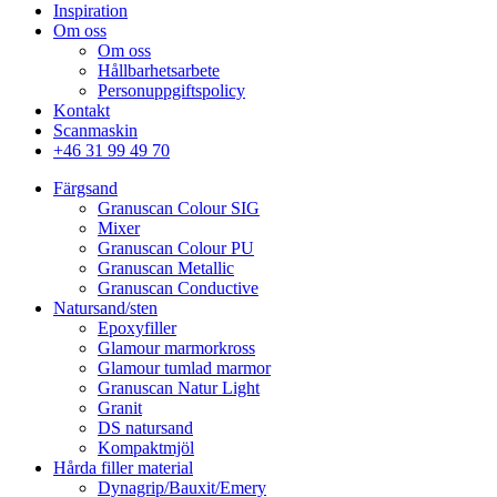
Inspiration
Om oss
Om oss
Hållbarhetsarbete
Personuppgiftspolicy
Kontakt
Scanmaskin
+46 31 99 49 70
Färgsand
Granuscan Colour SIG
Mixer
Granuscan Colour PU
Granuscan Metallic
Granuscan Conductive
Natursand/sten
Epoxyfiller
Glamour marmorkross
Glamour tumlad marmor
Granuscan Natur Light
Granit
DS natursand
Kompaktmjöl
Hårda filler material
Dynagrip/Bauxit/Emery