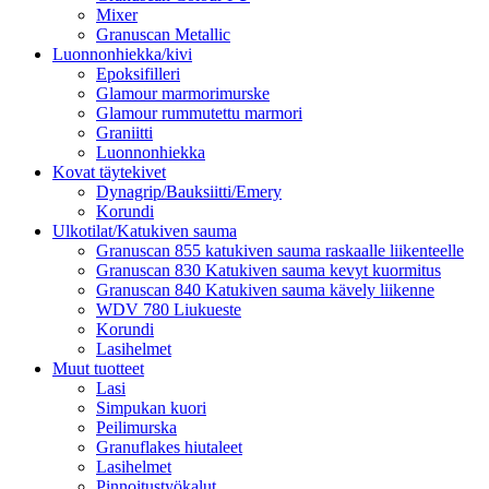
Mixer
Granuscan Metallic
Luonnonhiekka/kivi
Epoksifilleri
Glamour marmorimurske
Glamour rummutettu marmori
Graniitti
Luonnonhiekka
Kovat täytekivet
Dynagrip/Bauksiitti/Emery
Korundi
Ulkotilat/Katukiven sauma
Granuscan 855 katukiven sauma raskaalle liikenteelle
Granuscan 830 Katukiven sauma kevyt kuormitus
Granuscan 840 Katukiven sauma kävely liikenne
WDV 780 Liukueste
Korundi
Lasihelmet
Muut tuotteet
Lasi
Simpukan kuori
Peilimurska
Granuflakes hiutaleet
Lasihelmet
Pinnoitustyökalut