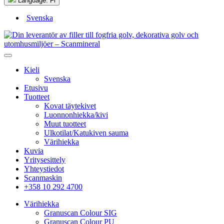
Language:
Fi
Svenska
Kieli
Svenska
Etusivu
Tuotteet
Kovat täytekivet
Luonnonhiekka/kivi
Muut tuotteet
Ulkotilat/Katukiven sauma
Värihiekka
Kuvia
Yritysesittely
Yhteystiedot
Scanmaskin
+358 10 292 4700
Värihiekka
Granuscan Colour SIG
Granuscan Colour PU