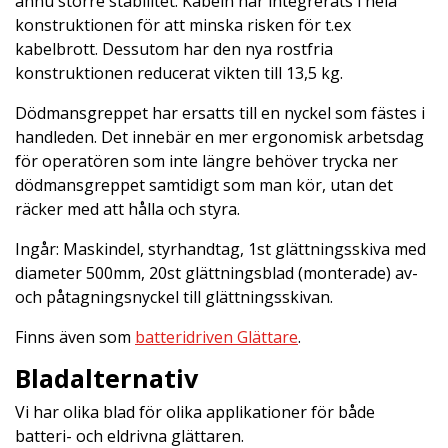
ännu större stabilitet. Kabeln har integrerats i hela
konstruktionen för att minska risken för t.ex
kabelbrott. Dessutom har den nya rostfria
konstruktionen reducerat vikten till 13,5 kg.
Dödmansgreppet har ersatts till en nyckel som fästes i
handleden. Det innebär en mer ergonomisk arbetsdag
för operatören som inte längre behöver trycka ner
dödmansgreppet samtidigt som man kör, utan det
räcker med att hålla och styra.
Ingår: Maskindel, styrhandtag, 1st glättningsskiva med
diameter 500mm, 20st glättningsblad (monterade) av-
och påtagningsnyckel till glättningsskivan.
Finns även som
batteridriven Glättare
.
Bladalternativ
Vi har olika blad för olika applikationer för både
batteri- och eldrivna glättaren.