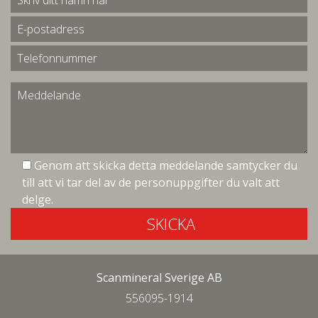
Genom att skicka detta meddelande samtycker du
till att vi tar del av de personuppgifter du valt att
delge.
SKICKA
Scanmineral Sverige AB
556095-1914