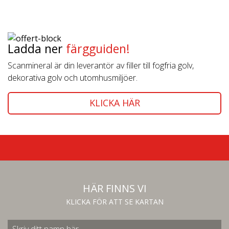
Ladda ner
färgguiden!
Scanmineral är din leverantör av filler till fogfria golv,
dekorativa golv och utomhusmiljöer.
KLICKA HÄR
HÄR FINNS VI
KLICKA FÖR ATT SE KARTAN