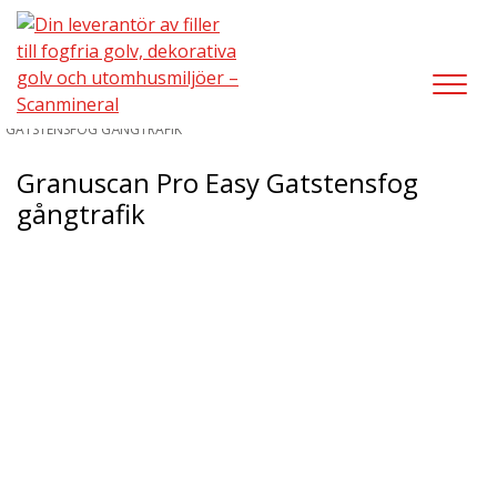
UTOMHUSMILJÖ/GATSTENSFOG
/
GRANUSCAN PRO EASY
GATSTENSFOG GÅNGTRAFIK
Granuscan Pro Easy Gatstensfog
gångtrafik