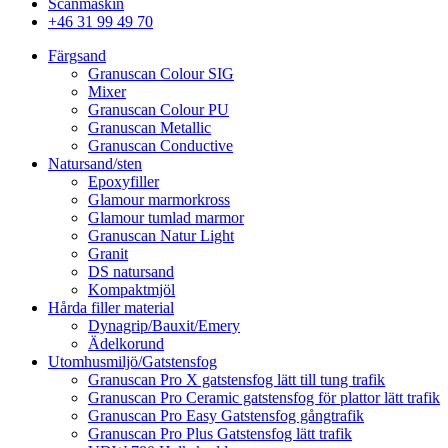
Scanmaskin
+46 31 99 49 70
Färgsand
Granuscan Colour SIG
Mixer
Granuscan Colour PU
Granuscan Metallic
Granuscan Conductive
Natursand/sten
Epoxyfiller
Glamour marmorkross
Glamour tumlad marmor
Granuscan Natur Light
Granit
DS natursand
Kompaktmjöl
Hårda filler material
Dynagrip/Bauxit/Emery
Ädelkorund
Utomhusmiljö/Gatstensfog
Granuscan Pro X gatstensfog lätt till tung trafik
Granuscan Pro Ceramic gatstensfog för plattor lätt trafik
Granuscan Pro Easy Gatstensfog gångtrafik
Granuscan Pro Plus Gatstensfog lätt trafik