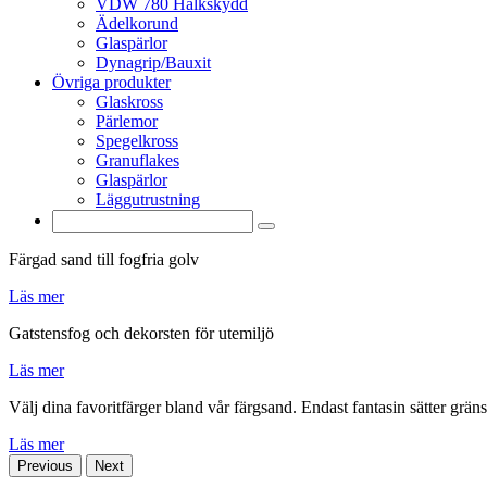
VDW 780 Halkskydd
Ädelkorund
Glaspärlor
Dynagrip/Bauxit
Övriga produkter
Glaskross
Pärlemor
Spegelkross
Granuflakes
Glaspärlor
Läggutrustning
Färgad sand till fogfria golv
Läs mer
Gatstensfog och dekorsten för utemiljö
Läs mer
Välj dina favoritfärger bland vår färgsand. Endast fantasin sätter gräns
Läs mer
Previous
Next