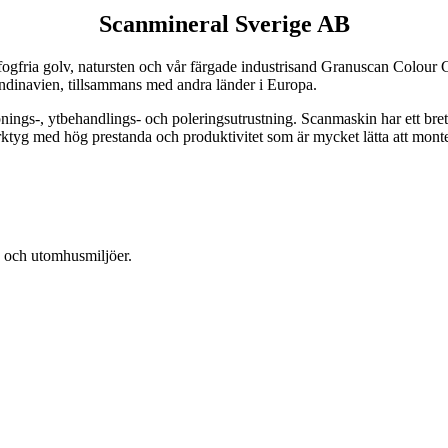
Scanmineral Sverige AB
ör fogfria golv, natursten och vår färgade industrisand Granuscan Colour 
ndinavien, tillsammans med andra länder i Europa.
pnings-, ytbehandlings- och poleringsutrustning. Scanmaskin har ett bret
rktyg med hög prestanda och produktivitet som är mycket lätta att mon
lv och utomhusmiljöer.