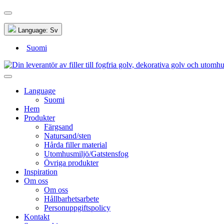
Language:
Sv
Suomi
Language
Suomi
Hem
Produkter
Färgsand
Natursand/sten
Hårda filler material
Utomhusmiljö/Gatstensfog
Övriga produkter
Inspiration
Om oss
Om oss
Hållbarhetsarbete
Personuppgiftspolicy
Kontakt