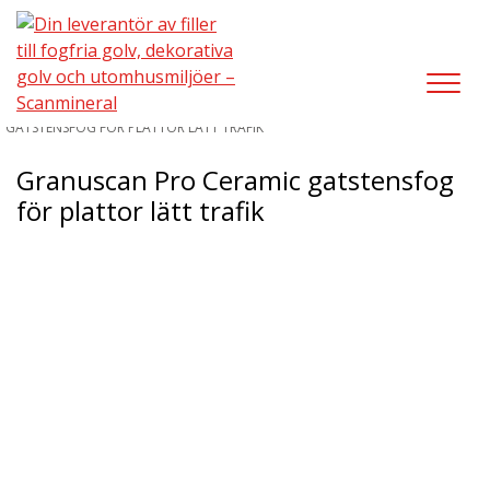
UTOMHUSMILJÖ/GATSTENSFOG
/
GRANUSCAN PRO CERAMIC
GATSTENSFOG FÖR PLATTOR LÄTT TRAFIK
Granuscan Pro Ceramic gatstensfog
för plattor lätt trafik