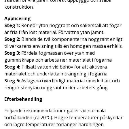
ska därför vila på en korrekt uppbyggd och stabil
konstruktion.
Applicering
Steg 1:
Rengör ytan noggrant och säkerställ att fogar
är fria från löst material. Förvattna ytan jämnt.
Steg 2:
Blanda de två komponenterna noggrant enligt
tillverkarens anvisning tills en homogen massa erhålls.
Steg 3:
Fördela fogmassan över ytan med
gummiskrapa och arbeta ner materialet i fogarna.
Steg 4:
Tillsätt vatten vid behov för att aktivera
materialet och underlätta inträngning i fogarna.
Steg 5:
Avlägsna överflödigt material omedelbart och
rengör stenytan noggrant under arbetets gång.
Efterbehandling
Följande rekommendationer gäller vid normala
förhållanden (ca 20°C). Högre temperaturer påskyndar
och lägre temperaturer förlänger härdningen.