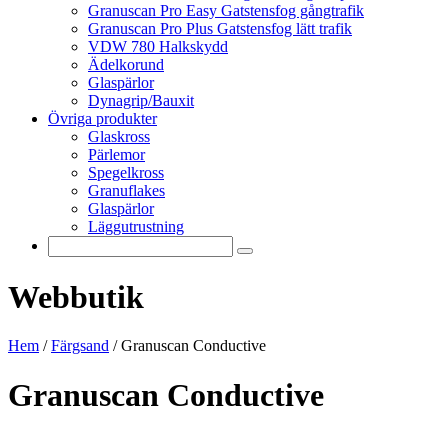
Granuscan Pro Easy Gatstensfog gångtrafik
Granuscan Pro Plus Gatstensfog lätt trafik
VDW 780 Halkskydd
Ädelkorund
Glaspärlor
Dynagrip/Bauxit
Övriga produkter
Glaskross
Pärlemor
Spegelkross
Granuflakes
Glaspärlor
Läggutrustning
Webbutik
Hem
/
Färgsand
/
Granuscan Conductive
Granuscan Conductive