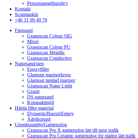
Personuppgiftspolicy
Kontakt
Scanmaskin
+46 31 99 49 70
Färgsand
Granuscan Colour SIG
Mixer
Granuscan Colour PU
Granuscan Metallic
Granuscan Conductive
Natursand/sten
Epoxyfiller
Glamour marmorkross
Glamour tumlad marmor
Granuscan Natur Light
Granit
DS natursand
Kompaktmjöl
Hårda filler material
Dynagrip/Bauxit/Emery
Ädelkorund
Utomhusmiljö/Gatstensfog
Granuscan Pro X gatstensfog lätt till tung trafik
Granuscan Pro Ceramic gatstensfog för plattor lätt trafik