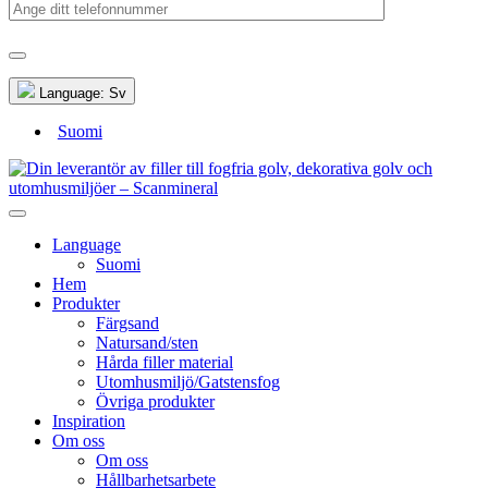
Language:
Sv
Suomi
Language
Suomi
Hem
Produkter
Färgsand
Natursand/sten
Hårda filler material
Utomhusmiljö/Gatstensfog
Övriga produkter
Inspiration
Om oss
Om oss
Hållbarhetsarbete