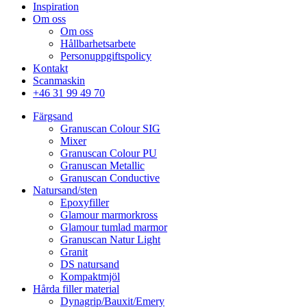
Inspiration
Om oss
Om oss
Hållbarhetsarbete
Personuppgiftspolicy
Kontakt
Scanmaskin
+46 31 99 49 70
Färgsand
Granuscan Colour SIG
Mixer
Granuscan Colour PU
Granuscan Metallic
Granuscan Conductive
Natursand/sten
Epoxyfiller
Glamour marmorkross
Glamour tumlad marmor
Granuscan Natur Light
Granit
DS natursand
Kompaktmjöl
Hårda filler material
Dynagrip/Bauxit/Emery