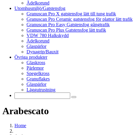
Ädelkorund
Utomhusmiljö/Gatstensfog
Granuscan Pro X gatstensfog lätt till tung trafik
Granuscan Pro Ceramic gatstensfog för plattor lätt trafik
Granuscan Pro Easy Gatstensfog gångtrafik
Granuscan Pro Plus Gatstensfog lätt trafik
VDW 780 Halkskydd
Ädelkorund
Glaspärlor
Dynagrip/Bauxit
Övriga produkter
Glaskross
Pärlemor
Spegelkross
Granuflakes
Glaspärlor
Läggutrustning
Arabescato
Home