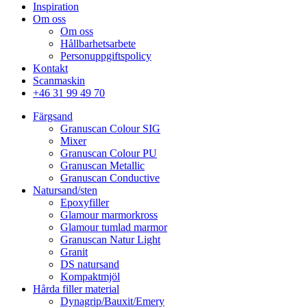
Inspiration
Om oss
Om oss
Hållbarhetsarbete
Personuppgiftspolicy
Kontakt
Scanmaskin
+46 31 99 49 70
Färgsand
Granuscan Colour SIG
Mixer
Granuscan Colour PU
Granuscan Metallic
Granuscan Conductive
Natursand/sten
Epoxyfiller
Glamour marmorkross
Glamour tumlad marmor
Granuscan Natur Light
Granit
DS natursand
Kompaktmjöl
Hårda filler material
Dynagrip/Bauxit/Emery