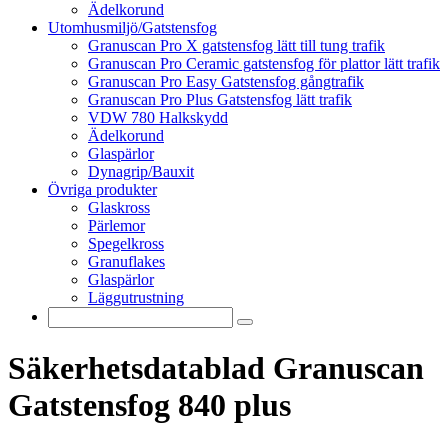
Ädelkorund
Utomhusmiljö/Gatstensfog
Granuscan Pro X gatstensfog lätt till tung trafik
Granuscan Pro Ceramic gatstensfog för plattor lätt trafik
Granuscan Pro Easy Gatstensfog gångtrafik
Granuscan Pro Plus Gatstensfog lätt trafik
VDW 780 Halkskydd
Ädelkorund
Glaspärlor
Dynagrip/Bauxit
Övriga produkter
Glaskross
Pärlemor
Spegelkross
Granuflakes
Glaspärlor
Läggutrustning
Säkerhetsdatablad Granuscan
Gatstensfog 840 plus