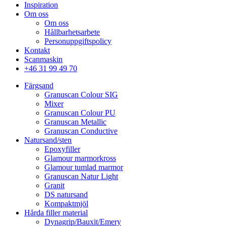
Inspiration
Om oss
Om oss
Hållbarhetsarbete
Personuppgiftspolicy
Kontakt
Scanmaskin
+46 31 99 49 70
Färgsand
Granuscan Colour SIG
Mixer
Granuscan Colour PU
Granuscan Metallic
Granuscan Conductive
Natursand/sten
Epoxyfiller
Glamour marmorkross
Glamour tumlad marmor
Granuscan Natur Light
Granit
DS natursand
Kompaktmjöl
Hårda filler material
Dynagrip/Bauxit/Emery