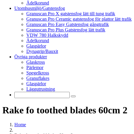
Ädelkorund
Utomhusmiljö/Gatstensfog
Granuscan Pro X gatstensfog lätt till tung trafik
Granuscan Pro Ceramic gatstensfog för plattor lätt trafik
Granuscan Pro Easy Gatstensfog gångtrafik
Granuscan Pro Plus Gatstensfog lätt trafik
VDW 780 Halkskydd
Ädelkorund
Glaspärlor
Dynagrip/Bauxit
Övriga produkter
Glaskross
Pärlemor
Spegelkross
Granuflakes
Glaspärlor
Läggutrustning
Rake fo toothed blades 60cm 2
Home