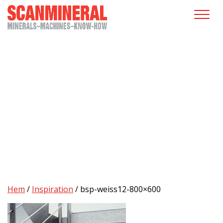
Hem
/
Inspiration
/
bsp-weiss12-800×600