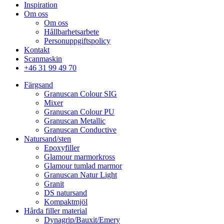
Inspiration
Om oss
Om oss
Hållbarhetsarbete
Personuppgiftspolicy
Kontakt
Scanmaskin
+46 31 99 49 70
Färgsand
Granuscan Colour SIG
Mixer
Granuscan Colour PU
Granuscan Metallic
Granuscan Conductive
Natursand/sten
Epoxyfiller
Glamour marmorkross
Glamour tumlad marmor
Granuscan Natur Light
Granit
DS natursand
Kompaktmjöl
Hårda filler material
Dynagrip/Bauxit/Emery