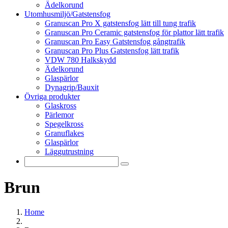
Ädelkorund
Utomhusmiljö/Gatstensfog
Granuscan Pro X gatstensfog lätt till tung trafik
Granuscan Pro Ceramic gatstensfog för plattor lätt trafik
Granuscan Pro Easy Gatstensfog gångtrafik
Granuscan Pro Plus Gatstensfog lätt trafik
VDW 780 Halkskydd
Ädelkorund
Glaspärlor
Dynagrip/Bauxit
Övriga produkter
Glaskross
Pärlemor
Spegelkross
Granuflakes
Glaspärlor
Läggutrustning
Brun
Home