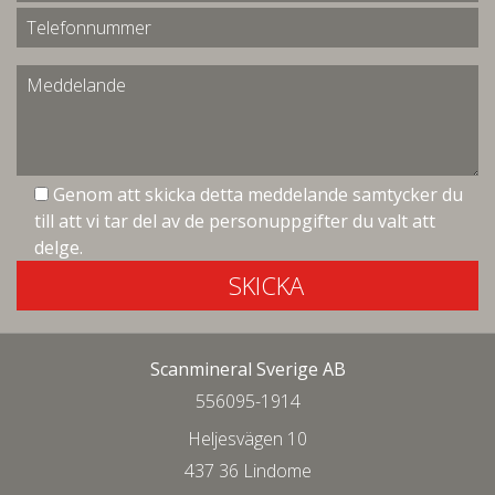
Genom att skicka detta meddelande samtycker du
till att vi tar del av de personuppgifter du valt att
delge.
SKICKA
Scanmineral Sverige AB
556095-1914
Heljesvägen 10
437 36 Lindome