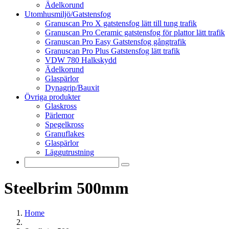
Ädelkorund
Utomhusmiljö/Gatstensfog
Granuscan Pro X gatstensfog lätt till tung trafik
Granuscan Pro Ceramic gatstensfog för plattor lätt trafik
Granuscan Pro Easy Gatstensfog gångtrafik
Granuscan Pro Plus Gatstensfog lätt trafik
VDW 780 Halkskydd
Ädelkorund
Glaspärlor
Dynagrip/Bauxit
Övriga produkter
Glaskross
Pärlemor
Spegelkross
Granuflakes
Glaspärlor
Läggutrustning
Steelbrim 500mm
Home