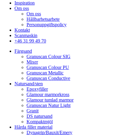
Inspiration
Om oss
Om oss
Hållbarhetsarbete
Personuppgiftspolicy
Kontakt
Scanmaskin
+46 31 99 49 70
Färgsand
Granuscan Colour SIG
Mixer
Granuscan Colour PU
Granuscan Metallic
Granuscan Conductive
Natursand/sten
Epoxyfiller
Glamour marmorkross
Glamour tumlad marmor
Granuscan Natur Light
Granit
DS natursand
Kompaktmjöl
Hårda filler material
Dynagrip/Bauxit/Emery