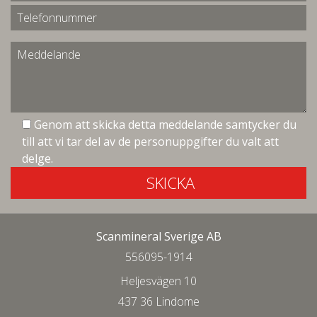
Genom att skicka detta meddelande samtycker du
till att vi tar del av de personuppgifter du valt att
delge.
SKICKA
Scanmineral Sverige AB
556095-1914
Heljesvägen 10
437 36 Lindome