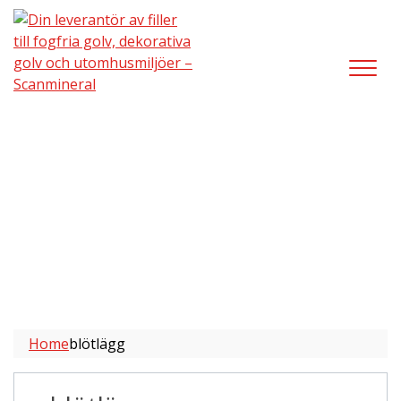
blötlägg
Home
blötlägg