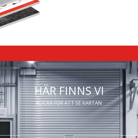
HÄR FINNS VI
KLICKA FÖR ATT SE KARTAN