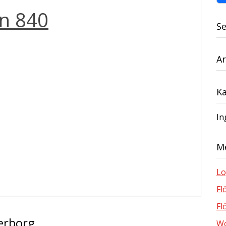
n 840
S
Ar
Ka
In
M
Lo
Fl
Fl
erborg
Wo