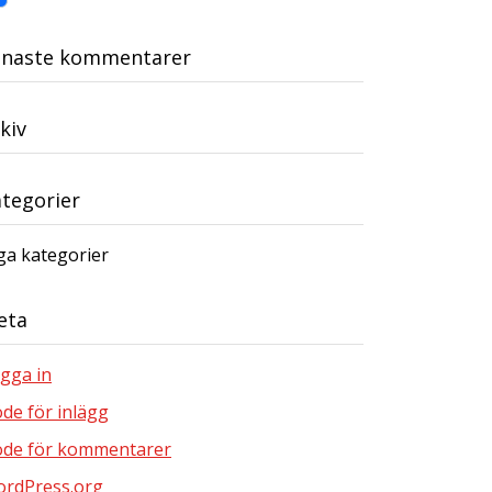
enaste kommentarer
kiv
tegorier
ga kategorier
eta
gga in
öde för inlägg
öde för kommentarer
rdPress.org