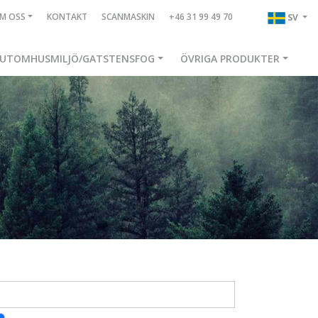
M OSS
KONTAKT
SCANMASKIN
+46 31 99 49 70
SV
UTOMHUSMILJÖ/GATSTENSFOG
ÖVRIGA PRODUKTER