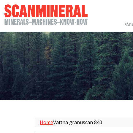
FÄR
Home
Vattna granuscan 840