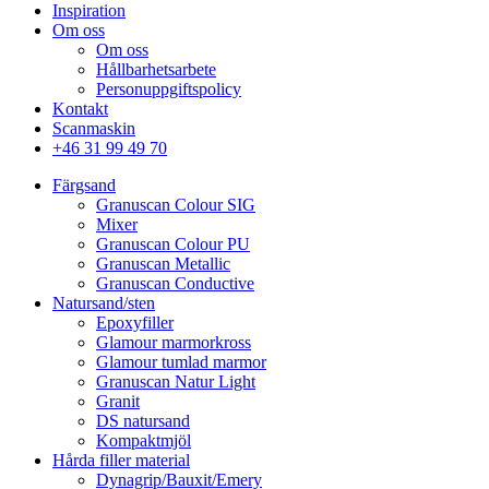
Inspiration
Om oss
Om oss
Hållbarhetsarbete
Personuppgiftspolicy
Kontakt
Scanmaskin
+46 31 99 49 70
Färgsand
Granuscan Colour SIG
Mixer
Granuscan Colour PU
Granuscan Metallic
Granuscan Conductive
Natursand/sten
Epoxyfiller
Glamour marmorkross
Glamour tumlad marmor
Granuscan Natur Light
Granit
DS natursand
Kompaktmjöl
Hårda filler material
Dynagrip/Bauxit/Emery