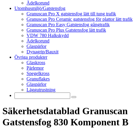
Ädelkorund
Utomhusmiljö/Gatstensfog
Granuscan Pro X gatstensfog lätt till tung trafik
Granuscan Pro Ceramic gatstensfog för plattor lätt trafik
Granuscan Pro Easy Gatstensfog gångtrafik
Granuscan Pro Plus Gatstensfog lätt trafik
VDW 780 Halkskydd
Ädelkorund
Glaspärlor
Dynagrip/Bauxit
Övriga produkter
Glaskross
Pärlemor
Spegelkross
Granuflakes
Glaspärlor
Läggutrustning
Säkerhetsdatablad Granuscan
Gatstensfog 830 Komponent B