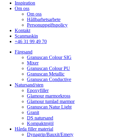
Inspiration
Om oss
Om oss
Hållbarhetsarbete
Personuppgiftspolicy
Kontakt
Scanmaskin
+46 31 99 49 70
Färgsand
Granuscan Colour SIG
Mixer
Granuscan Colour PU
Granuscan Metallic
Granuscan Conductive
Natursand/sten
Epoxyfiller
Glamour marmorkross
Glamour tumlad marmor
Granuscan Natur Light
Granit
DS natursand
Kompaktmjöl
Hårda filler material
Dynagrip/Bauxit/Emery