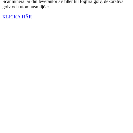
Scanmineral är din leverantör av filler till fogfria golv, dekorativa
golv och utomhusmiljöer.
KLICKA HÄR