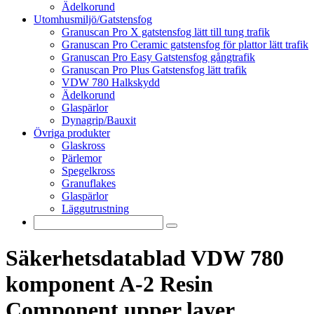
Ädelkorund
Utomhusmiljö/Gatstensfog
Granuscan Pro X gatstensfog lätt till tung trafik
Granuscan Pro Ceramic gatstensfog för plattor lätt trafik
Granuscan Pro Easy Gatstensfog gångtrafik
Granuscan Pro Plus Gatstensfog lätt trafik
VDW 780 Halkskydd
Ädelkorund
Glaspärlor
Dynagrip/Bauxit
Övriga produkter
Glaskross
Pärlemor
Spegelkross
Granuflakes
Glaspärlor
Läggutrustning
Säkerhetsdatablad VDW 780
komponent A-2 Resin
Component upper layer