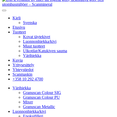
Kieli
Svenska
Etusivu
Tuotteet
Kovat täytekivet
Luonnonhiekka/kivi
Muut tuotteet
Ulkotilat/Katukiven sauma
Värihiekka
Kuvia
Yritysesittely
Yhteystiedot
Scanmaskin
+358 10 292 4700
Värihiekka
Granuscan Colour SIG
Granuscan Colour PU
Mixer
Granuscan Metallic
Luonnonhiekka/kivi
Epoksifilleri