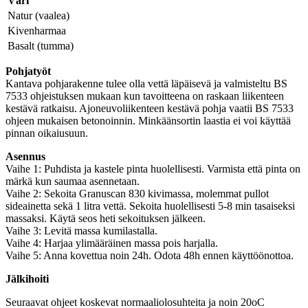
Väri
Natur (vaalea)
Kivenharmaa
Basalt (tumma)
Pohjatyöt
Kantava pohjarakenne tulee olla vettä läpäisevä ja valmisteltu BS
7533 ohjeistuksen mukaan kun tavoitteena on raskaan liikenteen
kestävä ratkaisu. Ajoneuvoliikenteen kestävä pohja vaatii BS 7533
ohjeen mukaisen betonoinnin. Minkäänsortin laastia ei voi käyttää
pinnan oikaiusuun.
Asennus
Vaihe 1: Puhdista ja kastele pinta huolellisesti. Varmista että pinta on
märkä kun saumaa asennetaan.
Vaihe 2: Sekoita Granuscan 830 kivimassa, molemmat pullot
sideainetta sekä 1 litra vettä. Sekoita huolellisesti 5-8 min tasaiseksi
massaksi. Käytä seos heti sekoituksen jälkeen.
Vaihe 3: Levitä massa kumilastalla.
Vaihe 4: Harjaa ylimääräinen massa pois harjalla.
Vaihe 5: Anna kovettua noin 24h. Odota 48h ennen käyttöönottoa.
Jälkihoiti
Seuraavat ohjeet koskevat normaaliolosuhteita ja noin 20oC