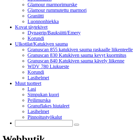
Glamour marmorimurske
Glamour rummutettu marmori
Graniitti
Luonnonhiekka
Kovat täytekivet
Dynagrip/Bauksiitti/Emery
Korundi
Ulkotilat/Katukiven sauma
Granuscan 855 katukiven sauma raskaalle liikenteelle
Granuscan 830 Katukiven sauma kevyt kuormitus
Granuscan 840 Katukiven sauma kävely liikenne
WDV 780 Liukueste
Korundi
Lasihelmet
Muut tuotteet
Lasi
Simpukan kuori
Peilimurska
Granuflakes hiutaleet
Lasihelmet
Pinnoitustyökalut
Webbutik