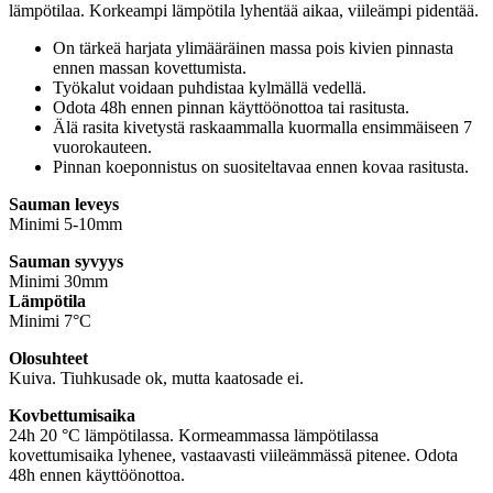
lämpötilaa. Korkeampi lämpötila lyhentää aikaa, viileämpi pidentää.
On tärkeä harjata ylimääräinen massa pois kivien pinnasta
ennen massan kovettumista.
Työkalut voidaan puhdistaa kylmällä vedellä.
Odota 48h ennen pinnan käyttöönottoa tai rasitusta.
Älä rasita kivetystä raskaammalla kuormalla ensimmäiseen 7
vuorokauteen.
Pinnan koeponnistus on suositeltavaa ennen kovaa rasitusta.
Sauman leveys
Minimi 5-10mm
Sauman syvyys
Minimi 30mm
Lämpötila
Minimi 7°C
Olosuhteet
Kuiva. Tiuhkusade ok, mutta kaatosade ei.
Kovbettumisaika
24h 20 °C lämpötilassa. Kormeammassa lämpötilassa
kovettumisaika lyhenee, vastaavasti viileämmässä pitenee. Odota
48h ennen käyttöönottoa.