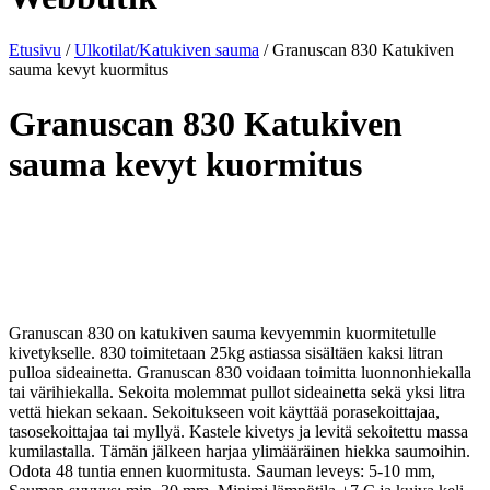
Etusivu
/
Ulkotilat/Katukiven sauma
/
Granuscan 830 Katukiven
sauma kevyt kuormitus
Granuscan 830 Katukiven
sauma kevyt kuormitus
Granuscan 830 on katukiven sauma kevyemmin kuormitetulle
kivetykselle. 830 toimitetaan 25kg astiassa sisältäen kaksi litran
pulloa sideainetta. Granuscan 830 voidaan toimitta luonnonhiekalla
tai värihiekalla. Sekoita molemmat pullot sideainetta sekä yksi litra
vettä hiekan sekaan. Sekoitukseen voit käyttää porasekoittajaa,
tasosekoittajaa tai myllyä. Kastele kivetys ja levitä sekoitettu massa
kumilastalla. Tämän jälkeen harjaa ylimääräinen hiekka saumoihin.
Odota 48 tuntia ennen kuormitusta. Sauman leveys: 5-10 mm,