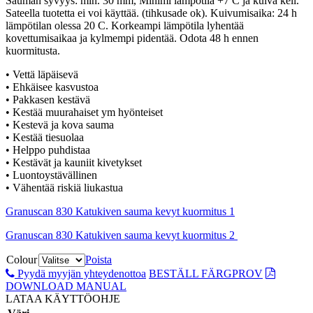
Sauman syvyys: min. 30 mm, Minimi lämpötila +7 C ja kuiva keli.
Sateella tuotetta ei voi käyttää. (tihkusade ok). Kuivumisaika: 24 h
lämpötilan olessa 20 C. Korkeampi lämpötila lyhentää
kovettumisaikaa ja kylmempi pidentää. Odota 48 h ennen
kuormitusta.
• Vettä läpäisevä
• Ehkäisee kasvustoa
• Pakkasen kestävä
• Kestää muurahaiset ym hyönteiset
• Kestevä ja kova sauma
• Kestää tiesuolaa
• Helppo puhdistaa
• Kestävät ja kauniit kivetykset
• Luontoystävällinen
• Vähentää riskiä liukastua
Granuscan 830 Katukiven sauma kevyt kuormitus 1
Granuscan 830 Katukiven sauma kevyt kuormitus 2
Colour
Poista
Pyydä myyjän yhteydenottoa
BESTÄLL FÄRGPROV
DOWNLOAD MANUAL
LATAA KÄYTTÖOHJE