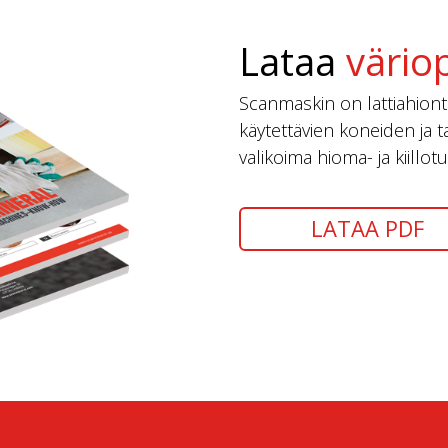
Lataa
värio
Scanmaskin on lattiahionta
käytettävien koneiden ja ta
valikoima hioma- ja kiillo
LATAA PDF