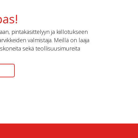
pas!
an, pintakäsittelyyn ja kiillotukseen
rvikkeiden valmistaja. Meillä on laaja
tuskoneita sekä teollisuusimureita