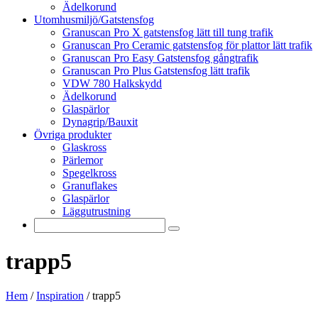
Ädelkorund
Utomhusmiljö/Gatstensfog
Granuscan Pro X gatstensfog lätt till tung trafik
Granuscan Pro Ceramic gatstensfog för plattor lätt trafik
Granuscan Pro Easy Gatstensfog gångtrafik
Granuscan Pro Plus Gatstensfog lätt trafik
VDW 780 Halkskydd
Ädelkorund
Glaspärlor
Dynagrip/Bauxit
Övriga produkter
Glaskross
Pärlemor
Spegelkross
Granuflakes
Glaspärlor
Läggutrustning
trapp5
Hem
/
Inspiration
/
trapp5