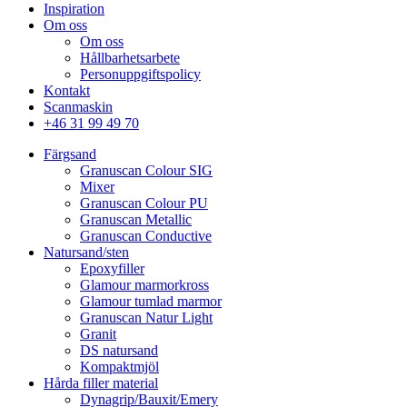
Inspiration
Om oss
Om oss
Hållbarhetsarbete
Personuppgiftspolicy
Kontakt
Scanmaskin
+46 31 99 49 70
Färgsand
Granuscan Colour SIG
Mixer
Granuscan Colour PU
Granuscan Metallic
Granuscan Conductive
Natursand/sten
Epoxyfiller
Glamour marmorkross
Glamour tumlad marmor
Granuscan Natur Light
Granit
DS natursand
Kompaktmjöl
Hårda filler material
Dynagrip/Bauxit/Emery