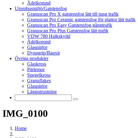
Ädelkorund
Utomhusmiljö/Gatstensfog
Granuscan Pro X gatstensfog lätt till tung trafik
Granuscan Pro Ceramic gatstensfog för plattor lätt trafik
Granuscan Pro Easy Gatstensfog gångtrafik
Granuscan Pro Plus Gatstensfog lätt trafik
VDW 780 Halkskydd
Ädelkorund
Glaspärlor
Dynagrip/Bauxit
Övriga produkter
Glaskross
Pärlemor
Spegelkross
Granuflakes
Glaspärlor
Läggutrustning
IMG_0100
Home