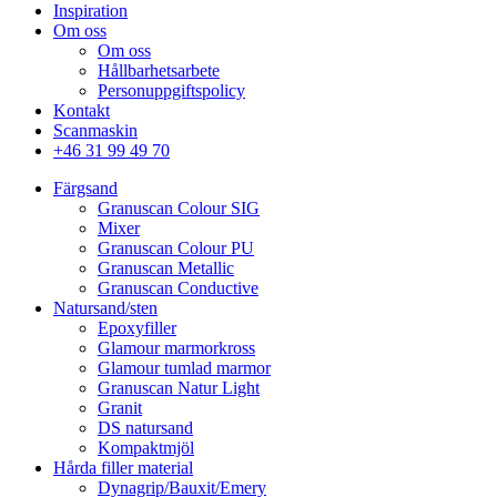
Inspiration
Om oss
Om oss
Hållbarhetsarbete
Personuppgiftspolicy
Kontakt
Scanmaskin
+46 31 99 49 70
Färgsand
Granuscan Colour SIG
Mixer
Granuscan Colour PU
Granuscan Metallic
Granuscan Conductive
Natursand/sten
Epoxyfiller
Glamour marmorkross
Glamour tumlad marmor
Granuscan Natur Light
Granit
DS natursand
Kompaktmjöl
Hårda filler material
Dynagrip/Bauxit/Emery