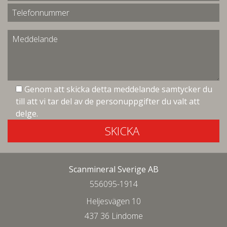
Genom att skicka detta meddelande samtycker du
till att vi tar del av de personuppgifter du valt att
delge.
SKICKA
Scanmineral Sverige AB
556095-1914
Heljesvägen 10
437 36 Lindome