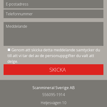
Genom att skicka detta meddelande samtycker du
till att vi tar del av de personuppgifter du valt att
delge.
SKICKA
Scanmineral Sverige AB
556095-1914
Heljesvägen 10