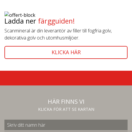
Ladda ner
färgguiden!
Scanmineral är din leverantör av filler till fogfria golv,
dekorativa golv och utomhusmiljöer.
KLICKA HÄR
HÄR FINNS VI
KLICKA FÖR ATT SE KARTAN