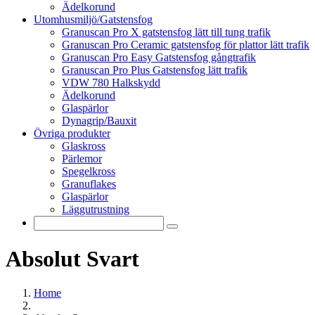
Ädelkorund
Utomhusmiljö/Gatstensfog
Granuscan Pro X gatstensfog lätt till tung trafik
Granuscan Pro Ceramic gatstensfog för plattor lätt trafik
Granuscan Pro Easy Gatstensfog gångtrafik
Granuscan Pro Plus Gatstensfog lätt trafik
VDW 780 Halkskydd
Ädelkorund
Glaspärlor
Dynagrip/Bauxit
Övriga produkter
Glaskross
Pärlemor
Spegelkross
Granuflakes
Glaspärlor
Läggutrustning
Absolut Svart
Home