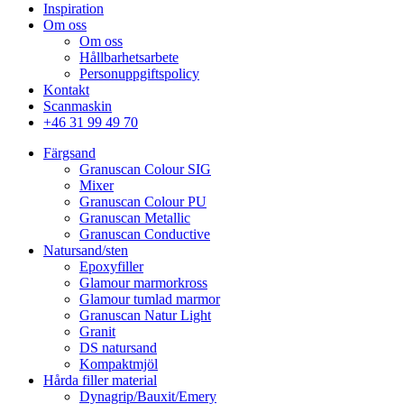
Inspiration
Om oss
Om oss
Hållbarhetsarbete
Personuppgiftspolicy
Kontakt
Scanmaskin
+46 31 99 49 70
Färgsand
Granuscan Colour SIG
Mixer
Granuscan Colour PU
Granuscan Metallic
Granuscan Conductive
Natursand/sten
Epoxyfiller
Glamour marmorkross
Glamour tumlad marmor
Granuscan Natur Light
Granit
DS natursand
Kompaktmjöl
Hårda filler material
Dynagrip/Bauxit/Emery