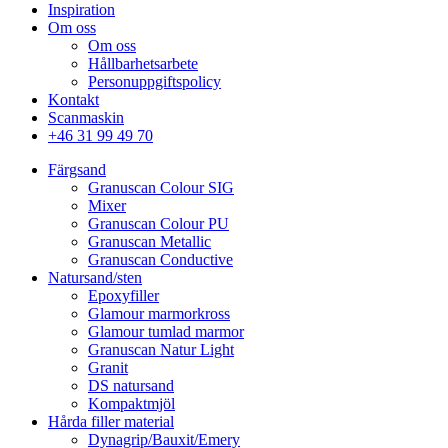
Inspiration
Om oss
Om oss
Hållbarhetsarbete
Personuppgiftspolicy
Kontakt
Scanmaskin
+46 31 99 49 70
Färgsand
Granuscan Colour SIG
Mixer
Granuscan Colour PU
Granuscan Metallic
Granuscan Conductive
Natursand/sten
Epoxyfiller
Glamour marmorkross
Glamour tumlad marmor
Granuscan Natur Light
Granit
DS natursand
Kompaktmjöl
Hårda filler material
Dynagrip/Bauxit/Emery