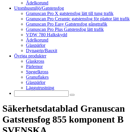
Ädelkorund
Utomhusmiljö/Gatstensfog
Granuscan Pro X gatstensfog lätt till tung trafik
Granuscan Pro Ceramic gatstensfog för plattor lätt trafik
Granuscan Pro Easy Gatstensfog gångtrafik
Granuscan Pro Plus Gatstensfog lätt trafik
VDW 780 Halkskydd
Ädelkorund
Glaspärlor
Dynagrip/Bauxit
Övriga produkter
Glaskross
Pärlemor
Spegelkross
Granuflakes
Glaspärlor
Läggutrustning
Säkerhetsdatablad Granuscan
Gatstensfog 855 komponent B
SVENSKA