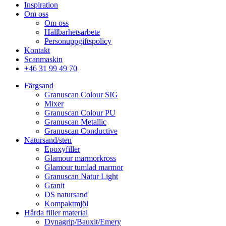
Inspiration
Om oss
Om oss
Hållbarhetsarbete
Personuppgiftspolicy
Kontakt
Scanmaskin
+46 31 99 49 70
Färgsand
Granuscan Colour SIG
Mixer
Granuscan Colour PU
Granuscan Metallic
Granuscan Conductive
Natursand/sten
Epoxyfiller
Glamour marmorkross
Glamour tumlad marmor
Granuscan Natur Light
Granit
DS natursand
Kompaktmjöl
Hårda filler material
Dynagrip/Bauxit/Emery