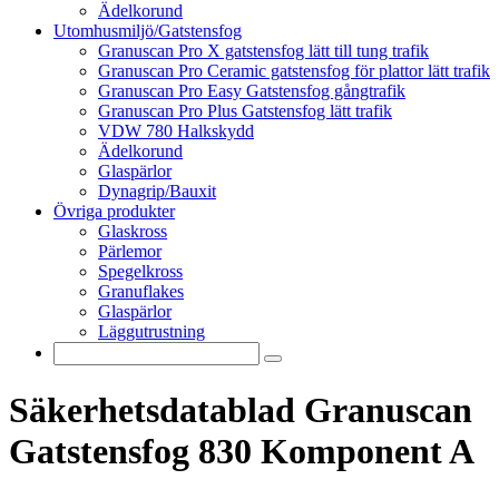
Ädelkorund
Utomhusmiljö/Gatstensfog
Granuscan Pro X gatstensfog lätt till tung trafik
Granuscan Pro Ceramic gatstensfog för plattor lätt trafik
Granuscan Pro Easy Gatstensfog gångtrafik
Granuscan Pro Plus Gatstensfog lätt trafik
VDW 780 Halkskydd
Ädelkorund
Glaspärlor
Dynagrip/Bauxit
Övriga produkter
Glaskross
Pärlemor
Spegelkross
Granuflakes
Glaspärlor
Läggutrustning
Säkerhetsdatablad Granuscan
Gatstensfog 830 Komponent A