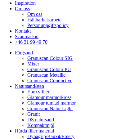
Inspiration
Om oss
Om oss
Hållbarhetsarbete
Personuppgiftspolicy
Kontakt
Scanmaskin
+46 31 99 49 70
Färgsand
Granuscan Colour SIG
Mixer
Granuscan Colour PU
Granuscan Metallic
Granuscan Conductive
Natursand/sten
Epoxyfiller
Glamour marmorkross
Glamour tumlad marmor
Granuscan Natur Light
Granit
DS natursand
Kompaktmjöl
Hårda filler material
Dynagrip/Bauxit/Emery