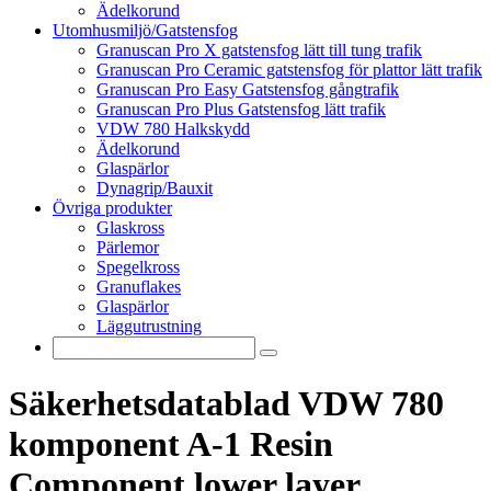
Ädelkorund
Utomhusmiljö/Gatstensfog
Granuscan Pro X gatstensfog lätt till tung trafik
Granuscan Pro Ceramic gatstensfog för plattor lätt trafik
Granuscan Pro Easy Gatstensfog gångtrafik
Granuscan Pro Plus Gatstensfog lätt trafik
VDW 780 Halkskydd
Ädelkorund
Glaspärlor
Dynagrip/Bauxit
Övriga produkter
Glaskross
Pärlemor
Spegelkross
Granuflakes
Glaspärlor
Läggutrustning
Säkerhetsdatablad VDW 780
komponent A-1 Resin
Component lower layer