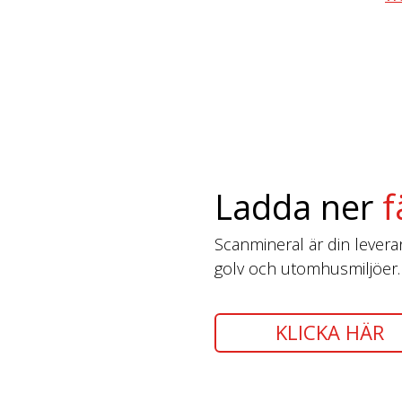
Ladda ner
f
Scanmineral är din leverantö
golv och utomhusmiljöer.
KLICKA HÄR