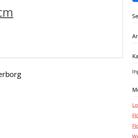
0cm
S
Ar
Ka
In
erborg
M
Lo
Fl
Fl
Wo