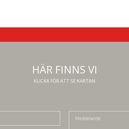
HÄR FINNS VI
KLICKA FÖR ATT SE KARTAN