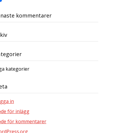
enaste kommentarer
kiv
tegorier
ga kategorier
eta
gga in
öde för inlägg
öde för kommentarer
rdPress.org