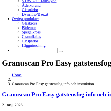
VDW 780 Halkskydd
Ädelkorund
Glaspärlor
Dynagrip/Bauxit
Övriga produkter
Glaskross
Pärlemor
Spegelkross
Granuflakes
Glaspärlor
Läggutrustning
Granuscan Pro Easy gatstensfog 
Home
Granuscan Pro Easy gatstensfog info och instruktion
Granuscan Pro Easy gatstensfog info och i
21 maj, 2026