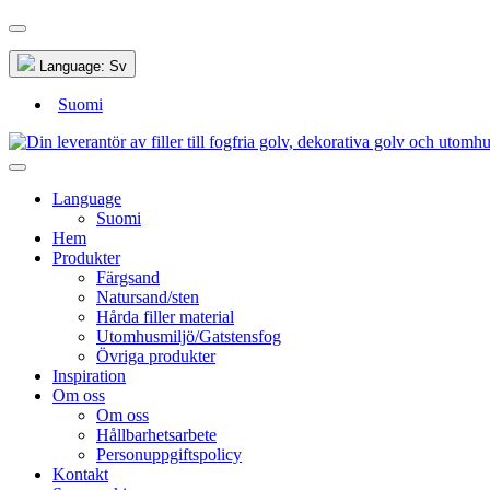
Language:
Sv
Suomi
Language
Suomi
Hem
Produkter
Färgsand
Natursand/sten
Hårda filler material
Utomhusmiljö/Gatstensfog
Övriga produkter
Inspiration
Om oss
Om oss
Hållbarhetsarbete
Personuppgiftspolicy
Kontakt