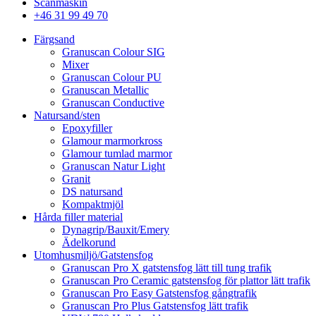
Scanmaskin
+46 31 99 49 70
Färgsand
Granuscan Colour SIG
Mixer
Granuscan Colour PU
Granuscan Metallic
Granuscan Conductive
Natursand/sten
Epoxyfiller
Glamour marmorkross
Glamour tumlad marmor
Granuscan Natur Light
Granit
DS natursand
Kompaktmjöl
Hårda filler material
Dynagrip/Bauxit/Emery
Ädelkorund
Utomhusmiljö/Gatstensfog
Granuscan Pro X gatstensfog lätt till tung trafik
Granuscan Pro Ceramic gatstensfog för plattor lätt trafik
Granuscan Pro Easy Gatstensfog gångtrafik
Granuscan Pro Plus Gatstensfog lätt trafik