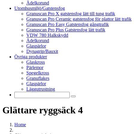
Ädelkorund
Utomhusmiljö/Gatstensfog
Granuscan Pro X gatstensfog lätt till tung trafik
Granuscan Pro Ceramic gatstensfog för plattor lätt trafik
Granuscan Pro Easy Gatstensfog gångtrafik
Granuscan Pro Plus Gatstensfog lätt trafik
VDW 780 Halkskydd
Ädelkorund
Glaspärlor
Dynagrip/Bauxit
Övriga produkter
Glaskross
Pärlemor
Spegelkross
Granuflakes
Glaspärlor
Läggutrustning
Glättare ryggsäck 4
Home