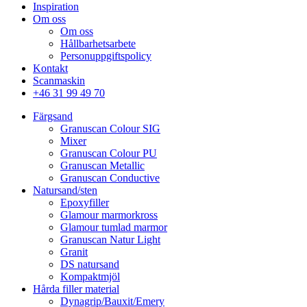
Inspiration
Om oss
Om oss
Hållbarhetsarbete
Personuppgiftspolicy
Kontakt
Scanmaskin
+46 31 99 49 70
Färgsand
Granuscan Colour SIG
Mixer
Granuscan Colour PU
Granuscan Metallic
Granuscan Conductive
Natursand/sten
Epoxyfiller
Glamour marmorkross
Glamour tumlad marmor
Granuscan Natur Light
Granit
DS natursand
Kompaktmjöl
Hårda filler material
Dynagrip/Bauxit/Emery