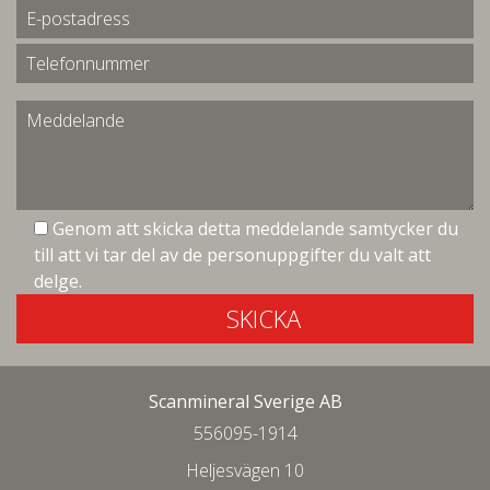
Genom att skicka detta meddelande samtycker du
till att vi tar del av de personuppgifter du valt att
delge.
SKICKA
Scanmineral Sverige AB
556095-1914
Heljesvägen 10