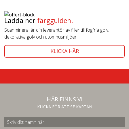
Ladda ner
färgguiden!
Scanmineral är din leverantör av filler till fogfria golv,
dekorativa golv och utomhusmiljöer.
KLICKA HÄR
HÄR FINNS VI
KLICKA FÖR ATT SE KARTAN